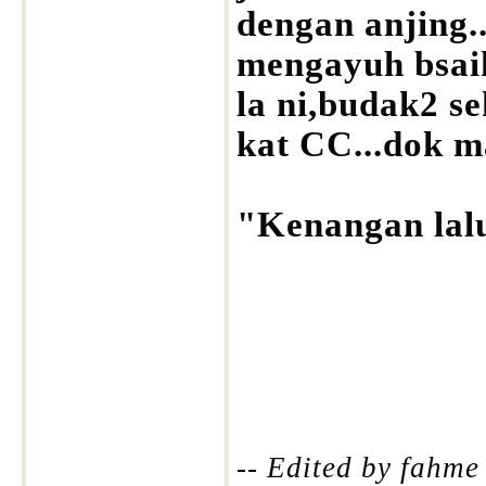
dengan anjing.
mengayuh bsa
la ni,budak2 s
kat CC...dok m
"Kenangan lal
-- Edited by fahm