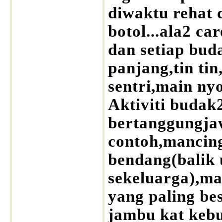
diwaktu rehat 
botol...ala2 ca
dan setiap bud
panjang,tin ti
sentri,main ny
Aktiviti budak
bertanggungjaw
contoh,mancin
bendang(balik
sekeluarga),ma
yang paling bes
jambu kat kebu