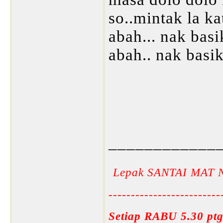
so..mintak la ka
abah... nak bas
abah.. nak basi
____________
Lepak SANTAI MAT 
-------------------------
Setiap RABU 5.30 ptg