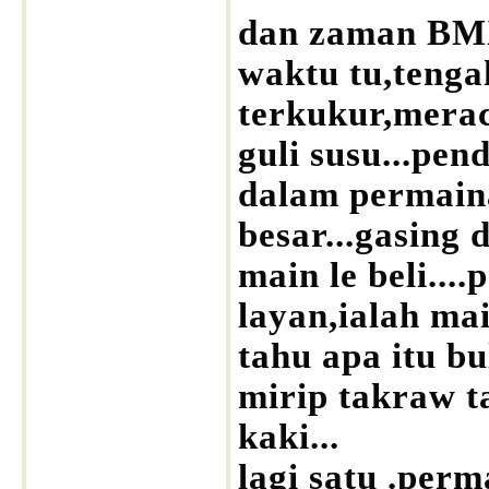
dan zaman BMX
waktu tu,tenga
terkukur,mera
guli susu...pen
dalam permain
besar...gasing 
main le beli...
layan,ialah ma
tahu apa itu b
mirip takraw 
kaki...
lagi satu .per