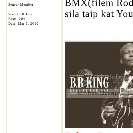
BMX(filem Rod
Senior Member
sila taip kat Y
Status: Offline
Posts: 204
Date:
Mar 5, 2010
____________