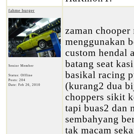
fahme burger
zaman chooper n
menggunakan b
custom hendal a
batang seat kas
Senior Member
basikal racing 
Status: Offline
Posts: 204
(kurang2 dua bi
Date:
Feb 26, 2010
choppers sikit k
tapi buas2 dan 
sembahyang berj
tak macam sekar