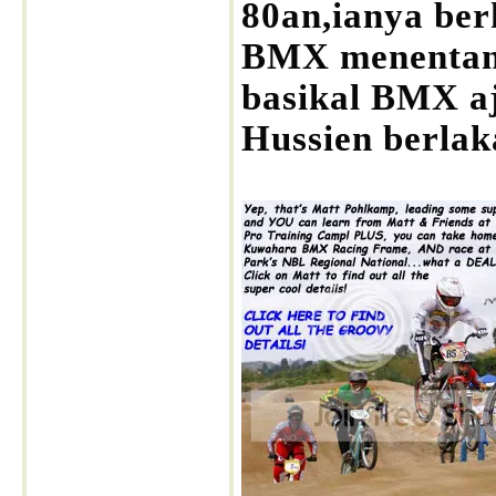
80an,ianya ber
BMX menentan
basikal BMX aj
Hussien berla