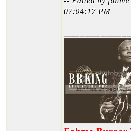
-- Edited by fahm
07:04:17 PM
____________