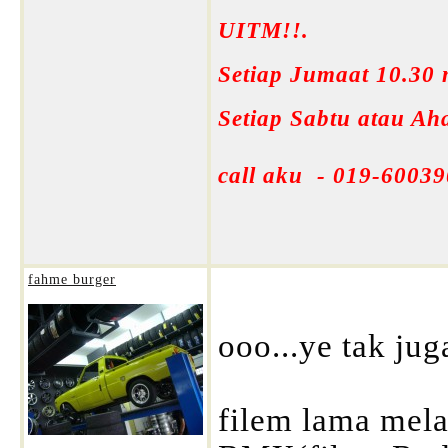
UITM!!.
Setiap Jumaat 10.30
Setiap Sabtu atau A
call aku - 019-60039
fahme burger
ooo...ye tak jug
filem lama mela