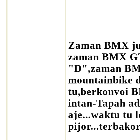
Zaman BMX jug
zaman BMX GT
"D",zaman BM
mountainbike d
tu,berkonvoi B
intan-Tapah ad
aje...waktu tu 
pijor...terbak