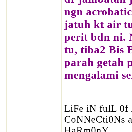
ngn acrobatic
jatuh kt air t
perit bdn ni
tu, tiba2 Bis
parah getah p
mengalami se
____________
LiFe iN fulL 0f
CoNNeCti0Ns a
HaRm0nY.