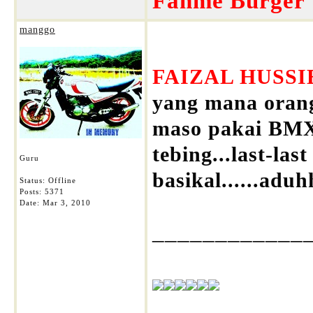
Fahme Burger T
manggo
FAIZAL HUSS
yang mana orang
maso pakai BMX 
tebing...last-las
Guru
basikal......adu
Status: Offline
Posts: 5371
Date:
Mar 3, 2010
____________