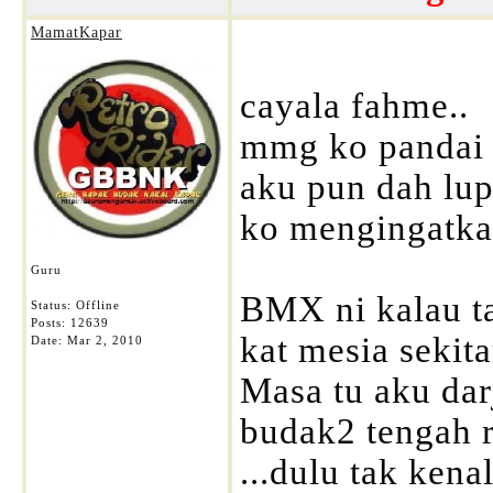
MamatKapar
cayala fahme..
mmg ko pandai 
aku pun dah lu
ko mengingatka
Guru
BMX ni kalau t
Status: Offline
Posts: 12639
kat mesia sekit
Date:
Mar 2, 2010
Masa tu aku dar
budak2 tengah 
...dulu tak ken