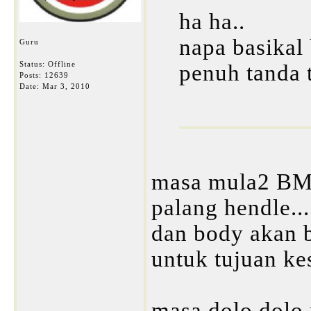
ha ha..
napa basikal
Guru
Status: Offline
penuh tanda 
Posts: 12639
Date:
Mar 3, 2010
masa mula2 BM
palang hendle..
dan body akan 
untuk tujuan ke
masa dolo dolo 