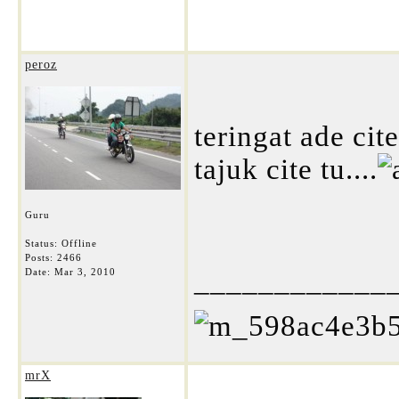
peroz
teringat ade ci
tajuk cite tu....
Guru
Status: Offline
Posts: 2466
____________
Date:
Mar 3, 2010
mrX