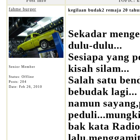
Post Info
TOPIC: ke
fahme burger
kegilaan budak2 remaja 20 tahun
Sekadar menge
dulu-dulu...
Sesiapa yang p
kisah silam...
Senior Member
Salah satu ben
Status: Offline
Posts: 204
Date:
Feb 26, 2010
bebudak lagi...
namun sayang,p
peduli...mungki
bak kata Radio
lalu,menggami