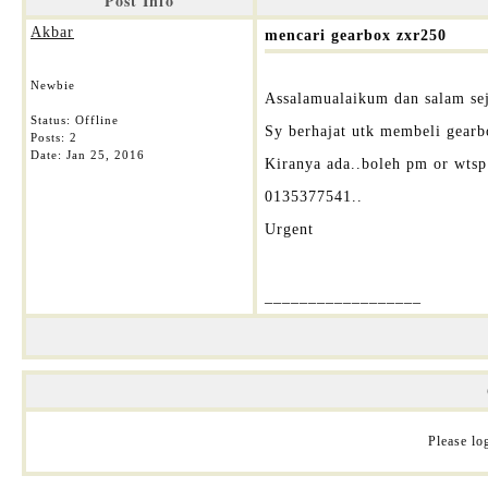
Post Info
Akbar
mencari gearbox zxr250
Newbie
Assalamualaikum dan salam sej
Status: Offline
Sy berhajat utk membeli gear
Posts: 2
Date:
Jan 25, 2016
Kiranya ada..boleh pm or wtsp 
0135377541..
Urgent
__________________
Please log