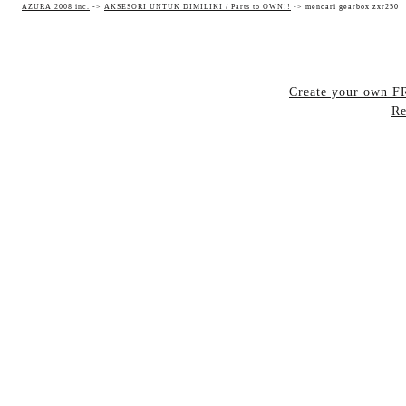
AZURA 2008 inc.
->
AKSESORI UNTUK DIMILIKI / Parts to OWN!!
->
mencari gearbox zxr250
Create your own 
Re