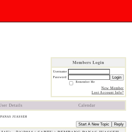
Members Login
Username
Login
Password
Remember Me
New Member
Lost Account Info?
User Details
Calendar
 PANAS JUASSEH
Start A New Topic
Reply