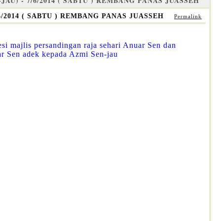
U) - 7/6/2014 ( SABTU ) REMBANG PANAS JUASSEH
/2014 ( SABTU ) REMBANG PANAS JUASSEH
Permalink
si majlis persandingan raja sehari Anuar Sen dan
uar Sen adek kepada Azmi Sen-jau